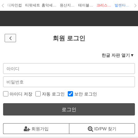
디자인컵
티팟세트
홈악세사리
원산지디자인
테이블웨어
크리스마스
발렌타인데이
회원 로그인
한글 자판 열기
아이디 저장
자동 로그인
보안 로그인
로그인
회원가입
ID/PW 찾기