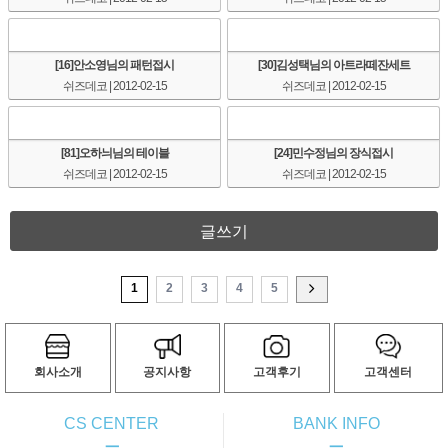
[16]안소영님의 패턴접시
[30]김성택님의 아트라떼잔세트
쉬즈데코
| 2012-02-15
쉬즈데코
| 2012-02-15
[81]오하늬님의 테이블
[24]민수정님의 장식접시
쉬즈데코
| 2012-02-15
쉬즈데코
| 2012-02-15
글쓰기
1
2
3
4
5
회사소개
공지사항
고객후기
고객센터
CS CENTER
BANK INFO
ㅡ
ㅡ