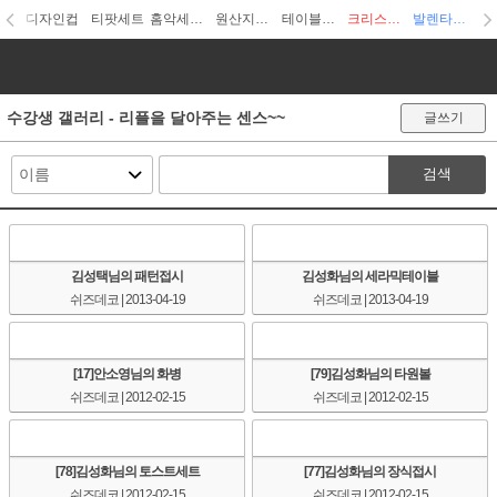
디자인컵
티팟세트
홈악세사리
원산지디자인
테이블웨어
크리스마스
발렌타인데이
수강생 갤러리 - 리플을 달아주는 센스~~
글쓰기
검색
김성택님의 패턴접시
김성화님의 세라믹테이블
쉬즈데코
| 2013-04-19
쉬즈데코
| 2013-04-19
[17]안소영님의 화병
[79]김성화님의 타원볼
쉬즈데코
| 2012-02-15
쉬즈데코
| 2012-02-15
[78]김성화님의 토스트세트
[77]김성화님의 장식접시
쉬즈데코
| 2012-02-15
쉬즈데코
| 2012-02-15