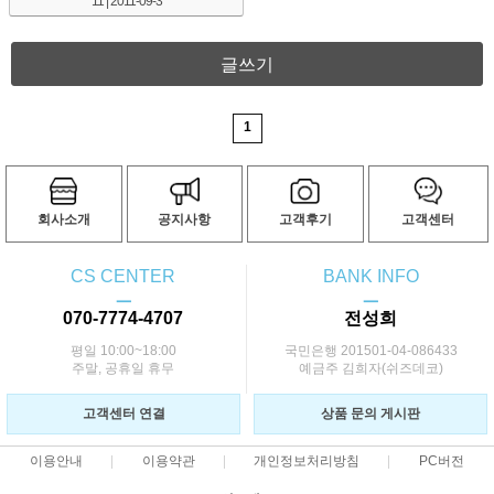
11
| 2011-09-3
글쓰기
1
회사소개
공지사항
고객후기
고객센터
CS CENTER
BANK INFO
ㅡ
ㅡ
070-7774-4707
전성희
평일 10:00~18:00
국민은행 201501-04-086433
주말, 공휴일 휴무
예금주 김희자(쉬즈데코)
고객센터 연결
상품 문의 게시판
이용안내
이용약관
개인정보처리방침
PC버전