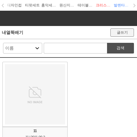
디자인컵
티팟세트
홈악세사리
원산지디자인
테이블웨어
크리스마스
발렌타인데이
내열뚝배기
글쓰기
검색
11