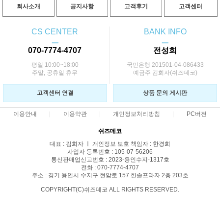
회사소개
공지사항
고객후기
고객센터
CS CENTER
BANK INFO
ㅡ
ㅡ
070-7774-4707
전성희
평일 10:00~18:00
국민은행 201501-04-086433
주말, 공휴일 휴무
예금주 김희자(쉬즈데코)
고객센터 연결
상품 문의 게시판
이용안내
이용약관
개인정보처리방침
PC버전
쉬즈데코
대표 : 김희자 ㅣ 개인정보 보호 책임자 : 한경희
사업자 등록번호 : 105-07-56206
통신판매업신고번호 : 2023-용인수지-1317호
전화 : 070-7774-4707
주소 : 경기 용인시 수지구 현암로 157 한솔프라자 2층 203호
COPYRIGHT(C)쉬즈데코 ALL RIGHTS RESERVED.