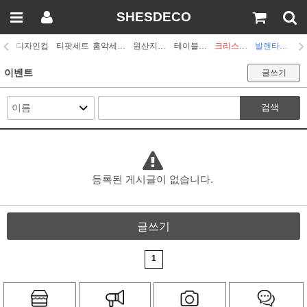
SHESDECO
디자인컵
티팟세트
홈악세사리
원산지디자인
테이블웨어
크리스마스
발렌타인데이
이벤트
글쓰기
검색
등록된 게시글이 없습니다.
글쓰기
1