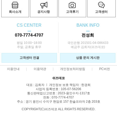
회사소개
공지사항
고객후기
고객센터
CS CENTER
BANK INFO
ㅡ
ㅡ
070-7774-4707
전성희
평일 10:00~18:00
국민은행 201501-04-086433
주말, 공휴일 휴무
예금주 김희자(쉬즈데코)
고객센터 연결
상품 문의 게시판
이용안내
이용약관
개인정보처리방침
PC버전
쉬즈데코
대표 : 김희자 ㅣ 개인정보 보호 책임자 : 한경희
사업자 등록번호 : 105-07-56206
통신판매업신고번호 : 2023-용인수지-1317호
전화 : 070-7774-4707
주소 : 경기 용인시 수지구 현암로 157 한솔프라자 2층 203호
COPYRIGHT(C)쉬즈데코 ALL RIGHTS RESERVED.