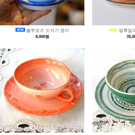
블루로즈 도자기 종이
얼룩말과
8,000원
35,