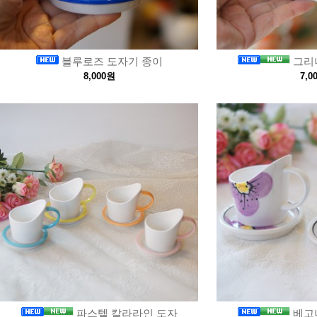
블루로즈 도자기 종이
그리
8,000원
7,0
파스텔 칼라라인 도자
베고