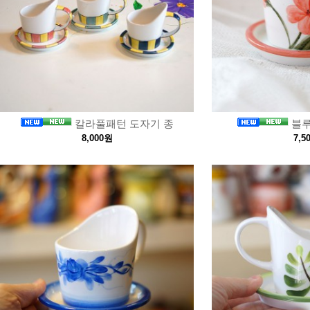
칼라풀패턴 도자기 종
블루
8,000원
7,5