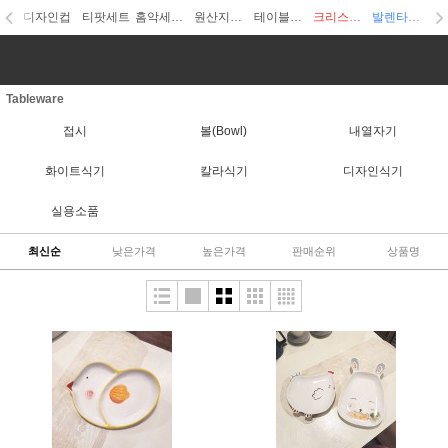
디자인컵
티팟세트
홈악세사리
원산지디자인
테이블웨어
크리스마스
발렌타인데이
Tableware
접시
볼(Bowl)
내열자기
화이트식기
칼라식기
디자인식기
실용소품
최신순
낮은가격
높은가격
판매순위
상품명