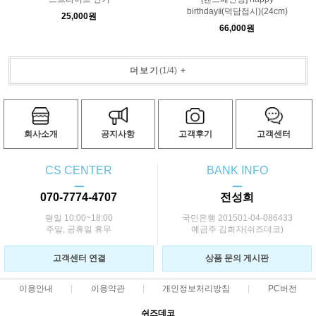
birthdayⅱ(덕담접시)(24cm)
25,000원
66,000원
더보기
(
1
/
4
)
+
회사소개
공지사항
고객후기
고객센터
CS CENTER
BANK INFO
ㅡ
ㅡ
070-7774-4707
전성희
평일 10:00~18:00
국민은행 201501-04-086433
주말, 공휴일 휴무
예금주 김희자(쉬즈데코)
고객센터 연결
상품 문의 게시판
이용안내
이용약관
개인정보처리방침
PC버전
쉬즈데코