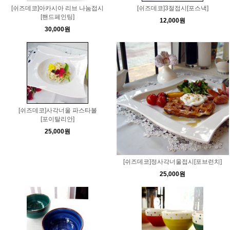
[쉬즈데코]아카시아 리브 나눔접시
[쉬즈데코]3절접시[포스낵]
[핸드페인팅]
12,000원
30,000원
[쉬즈데코]사각너울 파스타볼
[포이탈리안]
25,000원
[쉬즈데코]정사각너울접시[포브런치]
25,000원