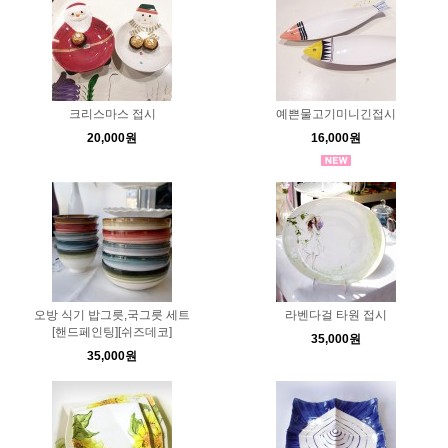
크리스마스 접시
예쁜물고기미니긴접시
20,000원
16,000원
오방 식기 밥그릇,국그릇 세트
라벤다걸 타원 접시
[핸드페인팅][쉬즈데코]
35,000원
35,000원