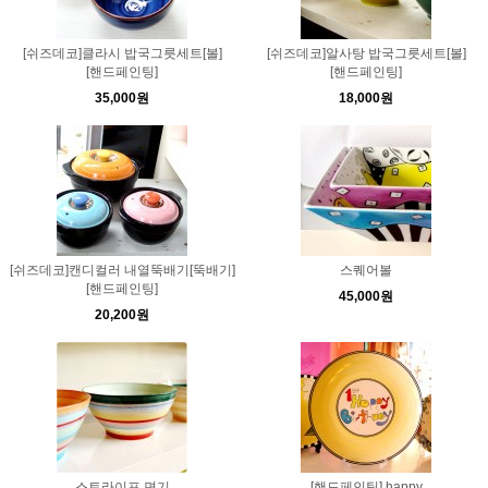
[쉬즈데코]클라시 밥국그릇세트[볼]
[쉬즈데코]알사탕 밥국그릇세트[볼]
[핸드페인팅]
[핸드페인팅]
35,000원
18,000원
[쉬즈데코]캔디컬러 내열뚝배기[뚝배기]
스퀘어볼
[핸드페인팅]
45,000원
20,200원
스트라이프 면기
[핸드페인팅] happy